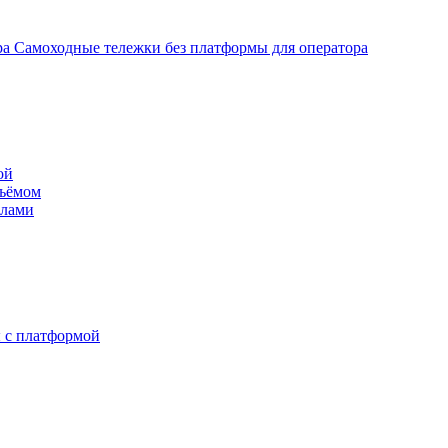
Самоходные тележки без платформы для оператора
ой
дъёмом
илами
 с платформой