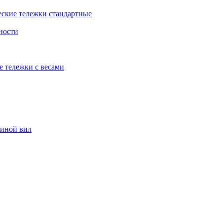
еские тележки стандартные
ности
е тележки с весами
риной вил