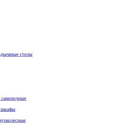
дъемные столы
 самоходные
е шкафы
вухколесные