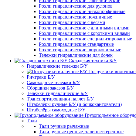
Рохли гидравлические гальванические
Рохли гидравлические для рулонов
Рохли гидравлические низкопрофильные
Рохли гидравлические ножничные
Рохли гидравлические с весами
Рохли гидравлические с длинными вилами
Рохли гидравлические с короткими вилами
Рохли гидравлические специализированные
Рохли гидравлические стандартные
Рохли гидравлические широковильные
Тележки гидравлические для бочек
Складская техника Б/У
Гидравлические тележки Б/У
Погрузчики вилочные
Ричтраки Б/У
Самоходные тележки Б/У
Сборщики заказов Б/У
Тележки гидравлические Б/У
Транспортировщики паллет Б/У
Штабелёры ручные Б/У (и бочкокантователи)
Штабелёры самоходные Б/У
Грузоподъемное оборуд
Тали
Тали ручные рычажные
Тали ручные цепные, тали шестеренные