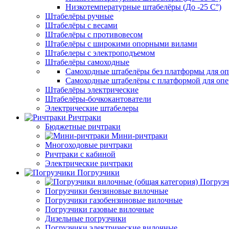
Низкотемпературные штабелёры (До -25 C°)
Штабелёры ручные
Штабелёры с весами
Штабелёры с противовесом
Штабелёры с широкими опорными вилами
Штабелеры с электроподъемом
Штабелёры самоходные
Самоходные штабелёры без платформы для оп
Самоходные штабелёры с платформой для опе
Штабелёры электрические
Штабелёры-бочкокантователи
Электрические штабелеры
Ричтраки
Бюджетные ричтраки
Мини-ричтраки
Многоходовые ричтраки
Ричтраки с кабиной
Электрические ричтраки
Погрузчики
Погрузч
Погрузчики бензиновые вилочные
Погрузчики газобензиновые вилочные
Погрузчики газовые вилочные
Дизельные погрузчики
Погрузчики электрические вилочные