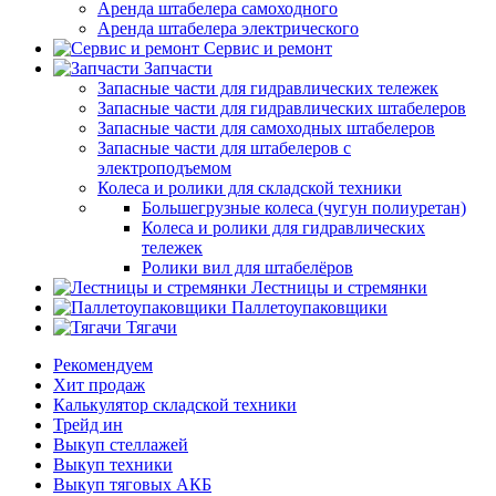
Аренда штабелера самоходного
Аренда штабелера электрического
Сервис и ремонт
Запчасти
Запасные части для гидравлических тележек
Запасные части для гидравлических штабелеров
Запасные части для самоходных штабелеров
Запасные части для штабелеров с
электроподъемом
Колеса и ролики для складской техники
Большегрузные колеса (чугун полиуретан)
Колеса и ролики для гидравлических
тележек
Ролики вил для штабелёров
Лестницы и стремянки
Паллетоупаковщики
Тягачи
Рекомендуем
Хит продаж
Калькулятор складской техники
Трейд ин
Выкуп стеллажей
Выкуп техники
Выкуп тяговых АКБ