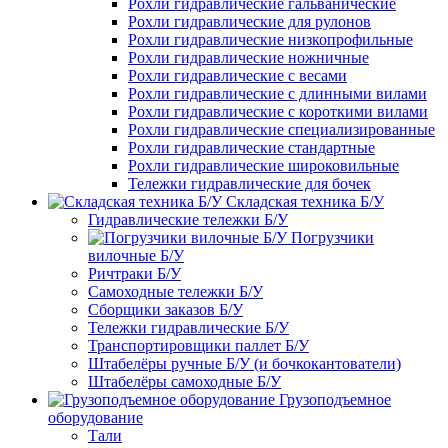
Рохли гидравлические гальванические
Рохли гидравлические для рулонов
Рохли гидравлические низкопрофильные
Рохли гидравлические ножничные
Рохли гидравлические с весами
Рохли гидравлические с длинными вилами
Рохли гидравлические с короткими вилами
Рохли гидравлические специализированные
Рохли гидравлические стандартные
Рохли гидравлические широковильные
Тележки гидравлические для бочек
Складская техника Б/У
Гидравлические тележки Б/У
Погрузчики
вилочные Б/У
Ричтраки Б/У
Самоходные тележки Б/У
Сборщики заказов Б/У
Тележки гидравлические Б/У
Транспортировщики паллет Б/У
Штабелёры ручные Б/У (и бочкокантователи)
Штабелёры самоходные Б/У
Грузоподъемное
оборудование
Тали