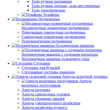
Тали ручные рычажные
Тали ручные цепные, тали шестеренные
Тали электрические
Тельферы
Подъемники
Несамоходные ножничные подъемники
Поводковые самоходные подъемники
Самоходные ножничные подъемники
Телескопические подъемники
Поломоечные машины
Поломоечные машины с сиденьем оператора
Поломоечные машины толкаемого типа
Стеллажи
Стеллажи для бутылей
Стеллажные системы хранения
Аренда складской техники
Аренда
вилочных погрузчиков
Аренда ричтрака
Аренда самоходных тележек
Аренда сборщика заказов
Аренда узкопроходного штабелёра
Аренда штабелера ручного