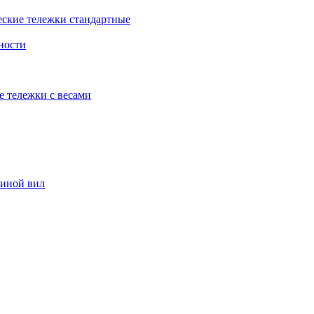
еские тележки стандартные
ности
е тележки с весами
риной вил