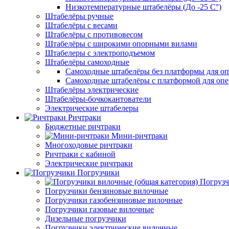
Низкотемпературные штабелёры (До -25 C°)
Штабелёры ручные
Штабелёры с весами
Штабелёры с противовесом
Штабелёры с широкими опорными вилами
Штабелеры с электроподъемом
Штабелёры самоходные
Самоходные штабелёры без платформы для оп
Самоходные штабелёры с платформой для опе
Штабелёры электрические
Штабелёры-бочкокантователи
Электрические штабелеры
Ричтраки
Бюджетные ричтраки
Мини-ричтраки
Многоходовые ричтраки
Ричтраки с кабиной
Электрические ричтраки
Погрузчики
Погрузч
Погрузчики бензиновые вилочные
Погрузчики газобензиновые вилочные
Погрузчики газовые вилочные
Дизельные погрузчики
Погрузчики электрические вилочные