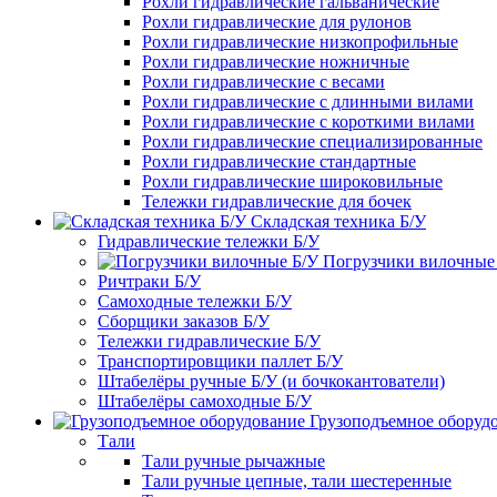
Рохли гидравлические гальванические
Рохли гидравлические для рулонов
Рохли гидравлические низкопрофильные
Рохли гидравлические ножничные
Рохли гидравлические с весами
Рохли гидравлические с длинными вилами
Рохли гидравлические с короткими вилами
Рохли гидравлические специализированные
Рохли гидравлические стандартные
Рохли гидравлические широковильные
Тележки гидравлические для бочек
Складская техника Б/У
Гидравлические тележки Б/У
Погрузчики вилочные
Ричтраки Б/У
Самоходные тележки Б/У
Сборщики заказов Б/У
Тележки гидравлические Б/У
Транспортировщики паллет Б/У
Штабелёры ручные Б/У (и бочкокантователи)
Штабелёры самоходные Б/У
Грузоподъемное оборуд
Тали
Тали ручные рычажные
Тали ручные цепные, тали шестеренные