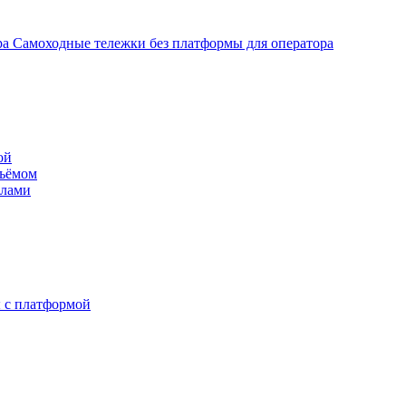
Самоходные тележки без платформы для оператора
ой
дъёмом
илами
 с платформой