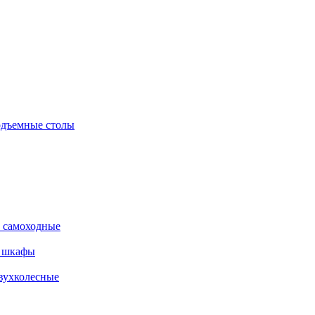
дъемные столы
 самоходные
е шкафы
вухколесные