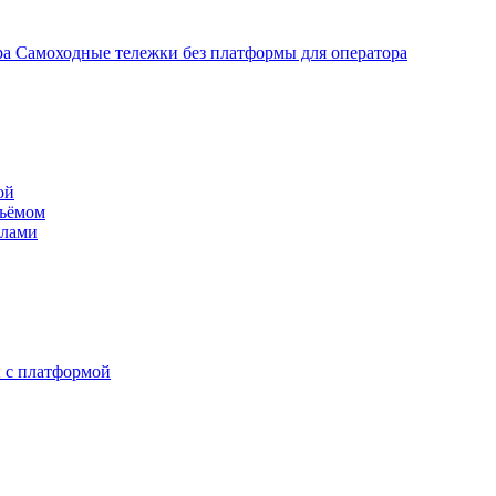
Самоходные тележки без платформы для оператора
ой
дъёмом
илами
 с платформой