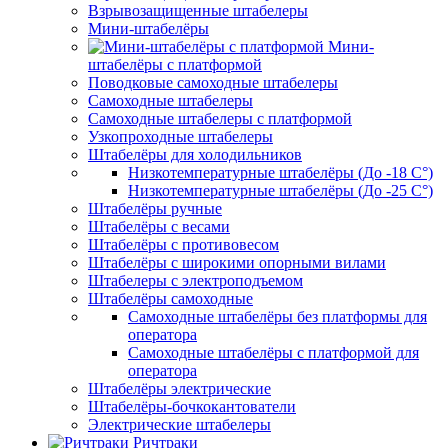
Взрывозащищенные штабелеры
Мини-штабелёры
Мини-
штабелёры с платформой
Поводковые самоходные штабелеры
Самоходные штабелеры
Самоходные штабелеры с платформой
Узкопроходные штабелеры
Штабелёры для холодильников
Низкотемпературные штабелёры (До -18 C°)
Низкотемпературные штабелёры (До -25 C°)
Штабелёры ручные
Штабелёры с весами
Штабелёры с противовесом
Штабелёры с широкими опорными вилами
Штабелеры с электроподъемом
Штабелёры самоходные
Самоходные штабелёры без платформы для
оператора
Самоходные штабелёры с платформой для
оператора
Штабелёры электрические
Штабелёры-бочкокантователи
Электрические штабелеры
Ричтраки