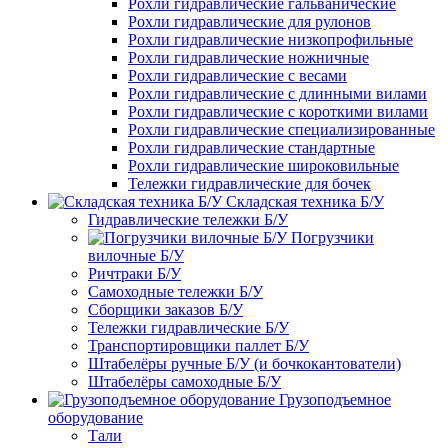
Рохли гидравлические гальванические
Рохли гидравлические для рулонов
Рохли гидравлические низкопрофильные
Рохли гидравлические ножничные
Рохли гидравлические с весами
Рохли гидравлические с длинными вилами
Рохли гидравлические с короткими вилами
Рохли гидравлические специализированные
Рохли гидравлические стандартные
Рохли гидравлические широковильные
Тележки гидравлические для бочек
Складская техника Б/У
Гидравлические тележки Б/У
Погрузчики
вилочные Б/У
Ричтраки Б/У
Самоходные тележки Б/У
Сборщики заказов Б/У
Тележки гидравлические Б/У
Транспортировщики паллет Б/У
Штабелёры ручные Б/У (и бочкокантователи)
Штабелёры самоходные Б/У
Грузоподъемное
оборудование
Тали