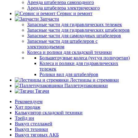
Аренда штабелера самоходного
Аренда штабелера электрического
Сервис и ремонт
Запчасти
Запасные части для гидравлических тележек
Запасные части для гидравлических штабелеров
Запасные части для самоходных штабелеров
Запасные части для штабелеров с
электроподъемом
Колеса и ролики для складской техники
Большегрузные колеса (чугун полиуретан)
Колеса и ролики для гидравлических
тележек
Ролики вил для штабелёров
Лестницы и стремянки
Паллетоупаковщики
Тягачи
Рекомендуем
Хит продаж
Калькулятор складской техники
Трейд ин
Выкуп стеллажей
Выкуп техники
Выкуп тяговых АКБ