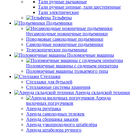
Тали ручные рычажные
Тали ручные цепные, тали шестеренные
Тали электрические
Тельферы
Подъемники
Несамоходные ножничные подъемники
Поводковые самоходные подъемники
Самоходные ножничные подъемники
Телескопические подъемники
Поломоечные машины
Поломоечные машины с сиденьем оператора
Поломоечные машины толкаемого типа
Стеллажи
Стеллажи для бутылей
Стеллажные системы хранения
Аренда складской техники
Аренда
вилочных погрузчиков
Аренда ричтрака
Аренда самоходных тележек
Аренда сборщика заказов
Аренда узкопроходного штабелёра
Аренда штабелера ручного