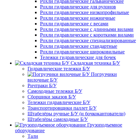
Рохли гидравлические гальванические
Рохли гидравлические для рулонов
Рохли гидравлические низкопрофильные
Рохли гидравлические ножничные
Рохли гидравлические с весами
Рохли гидравлические с длинными вилами
Рохли гидравлические с короткими вилами
Рохли гидравлические специализированные
Рохли гидравлические стандартные
Рохли гидравлические широковильные
Тележки гидравлические для бочек
Складская техника Б/У
Гидравлические тележки Б/У
Погрузчики
вилочные Б/У
Ричтраки Б/У
Самоходные тележки Б/У
Сборщики заказов Б/У
Тележки гидравлические Б/У
Транспортировщики паллет Б/У
Штабелёры ручные Б/У (и бочкокантователи)
Штабелёры самоходные Б/У
Грузоподъемное
оборудование
Тали