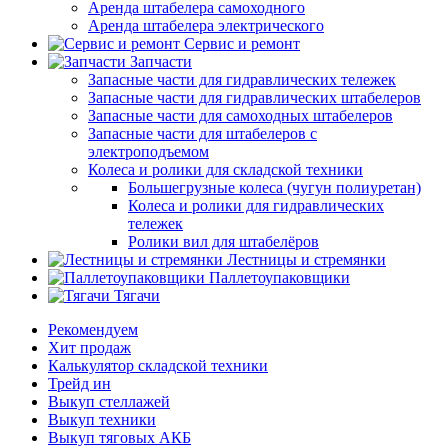
Аренда штабелера самоходного
Аренда штабелера электрического
Сервис и ремонт
Запчасти
Запасные части для гидравлических тележек
Запасные части для гидравлических штабелеров
Запасные части для самоходных штабелеров
Запасные части для штабелеров с
электроподъемом
Колеса и ролики для складской техники
Большегрузные колеса (чугун полиуретан)
Колеса и ролики для гидравлических
тележек
Ролики вил для штабелёров
Лестницы и стремянки
Паллетоупаковщики
Тягачи
Рекомендуем
Хит продаж
Калькулятор складской техники
Трейд ин
Выкуп стеллажей
Выкуп техники
Выкуп тяговых АКБ