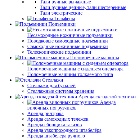
Тали ручные рычажные
Тали ручные цепные, тали шестеренные
Тали электрические
Тельферы
Подъемники
Несамоходные ножничные подъемники
Поводковые самоходные подъемники
Самоходные ножничные подъемники
Телескопические подъемники
Поломоечные машины
Поломоечные машины с сиденьем оператора
Поломоечные машины толкаемого типа
Стеллажи
Стеллажи для бутылей
Стеллажные системы хранения
Аренда складской техники
Аренда
вилочных погрузчиков
Аренда ричтрака
Аренда самоходных тележек
Аренда сборщика заказов
Аренда узкопроходного штабелёра
Аренда штабелера ручного