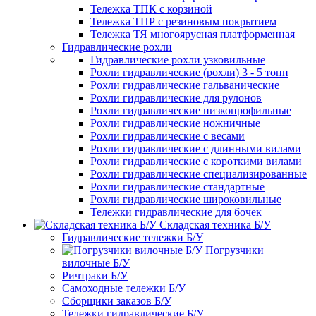
Тележка ТПК с корзиной
Тележка ТПР с резиновым покрытием
Тележка ТЯ многоярусная платформенная
Гидравлические рохли
Гидравлические рохли узковильные
Рохли гидравлические (рохли) 3 - 5 тонн
Рохли гидравлические гальванические
Рохли гидравлические для рулонов
Рохли гидравлические низкопрофильные
Рохли гидравлические ножничные
Рохли гидравлические с весами
Рохли гидравлические с длинными вилами
Рохли гидравлические с короткими вилами
Рохли гидравлические специализированные
Рохли гидравлические стандартные
Рохли гидравлические широковильные
Тележки гидравлические для бочек
Складская техника Б/У
Гидравлические тележки Б/У
Погрузчики
вилочные Б/У
Ричтраки Б/У
Самоходные тележки Б/У
Сборщики заказов Б/У
Тележки гидравлические Б/У