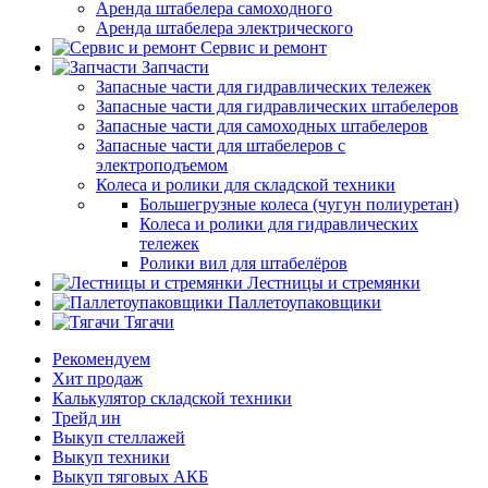
Аренда штабелера самоходного
Аренда штабелера электрического
Сервис и ремонт
Запчасти
Запасные части для гидравлических тележек
Запасные части для гидравлических штабелеров
Запасные части для самоходных штабелеров
Запасные части для штабелеров с
электроподъемом
Колеса и ролики для складской техники
Большегрузные колеса (чугун полиуретан)
Колеса и ролики для гидравлических
тележек
Ролики вил для штабелёров
Лестницы и стремянки
Паллетоупаковщики
Тягачи
Рекомендуем
Хит продаж
Калькулятор складской техники
Трейд ин
Выкуп стеллажей
Выкуп техники
Выкуп тяговых АКБ