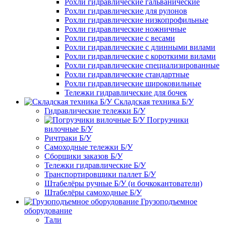
Рохли гидравлические гальванические
Рохли гидравлические для рулонов
Рохли гидравлические низкопрофильные
Рохли гидравлические ножничные
Рохли гидравлические с весами
Рохли гидравлические с длинными вилами
Рохли гидравлические с короткими вилами
Рохли гидравлические специализированные
Рохли гидравлические стандартные
Рохли гидравлические широковильные
Тележки гидравлические для бочек
Складская техника Б/У
Гидравлические тележки Б/У
Погрузчики
вилочные Б/У
Ричтраки Б/У
Самоходные тележки Б/У
Сборщики заказов Б/У
Тележки гидравлические Б/У
Транспортировщики паллет Б/У
Штабелёры ручные Б/У (и бочкокантователи)
Штабелёры самоходные Б/У
Грузоподъемное
оборудование
Тали