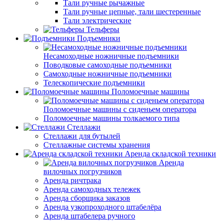
Тали ручные рычажные
Тали ручные цепные, тали шестеренные
Тали электрические
Тельферы
Подъемники
Несамоходные ножничные подъемники
Поводковые самоходные подъемники
Самоходные ножничные подъемники
Телескопические подъемники
Поломоечные машины
Поломоечные машины с сиденьем оператора
Поломоечные машины толкаемого типа
Стеллажи
Стеллажи для бутылей
Стеллажные системы хранения
Аренда складской техники
Аренда
вилочных погрузчиков
Аренда ричтрака
Аренда самоходных тележек
Аренда сборщика заказов
Аренда узкопроходного штабелёра
Аренда штабелера ручного