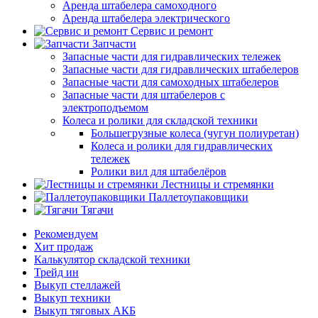
Аренда штабелера самоходного
Аренда штабелера электрического
Сервис и ремонт
Запчасти
Запасные части для гидравлических тележек
Запасные части для гидравлических штабелеров
Запасные части для самоходных штабелеров
Запасные части для штабелеров с
электроподъемом
Колеса и ролики для складской техники
Большегрузные колеса (чугун полиуретан)
Колеса и ролики для гидравлических
тележек
Ролики вил для штабелёров
Лестницы и стремянки
Паллетоупаковщики
Тягачи
Рекомендуем
Хит продаж
Калькулятор складской техники
Трейд ин
Выкуп стеллажей
Выкуп техники
Выкуп тяговых АКБ