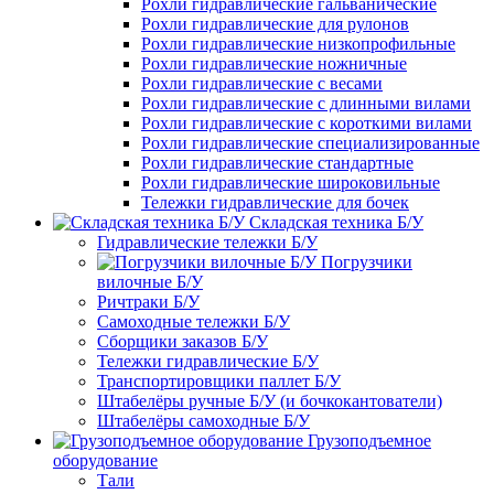
Рохли гидравлические гальванические
Рохли гидравлические для рулонов
Рохли гидравлические низкопрофильные
Рохли гидравлические ножничные
Рохли гидравлические с весами
Рохли гидравлические с длинными вилами
Рохли гидравлические с короткими вилами
Рохли гидравлические специализированные
Рохли гидравлические стандартные
Рохли гидравлические широковильные
Тележки гидравлические для бочек
Складская техника Б/У
Гидравлические тележки Б/У
Погрузчики
вилочные Б/У
Ричтраки Б/У
Самоходные тележки Б/У
Сборщики заказов Б/У
Тележки гидравлические Б/У
Транспортировщики паллет Б/У
Штабелёры ручные Б/У (и бочкокантователи)
Штабелёры самоходные Б/У
Грузоподъемное
оборудование
Тали