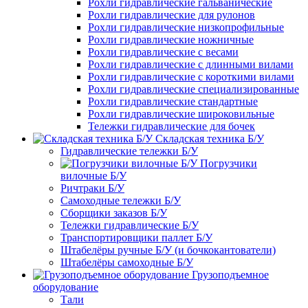
Рохли гидравлические гальванические
Рохли гидравлические для рулонов
Рохли гидравлические низкопрофильные
Рохли гидравлические ножничные
Рохли гидравлические с весами
Рохли гидравлические с длинными вилами
Рохли гидравлические с короткими вилами
Рохли гидравлические специализированные
Рохли гидравлические стандартные
Рохли гидравлические широковильные
Тележки гидравлические для бочек
Складская техника Б/У
Гидравлические тележки Б/У
Погрузчики
вилочные Б/У
Ричтраки Б/У
Самоходные тележки Б/У
Сборщики заказов Б/У
Тележки гидравлические Б/У
Транспортировщики паллет Б/У
Штабелёры ручные Б/У (и бочкокантователи)
Штабелёры самоходные Б/У
Грузоподъемное
оборудование
Тали