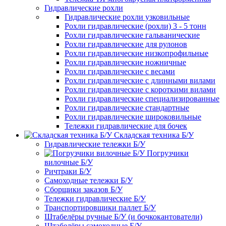
Гидравлические рохли
Гидравлические рохли узковильные
Рохли гидравлические (рохли) 3 - 5 тонн
Рохли гидравлические гальванические
Рохли гидравлические для рулонов
Рохли гидравлические низкопрофильные
Рохли гидравлические ножничные
Рохли гидравлические с весами
Рохли гидравлические с длинными вилами
Рохли гидравлические с короткими вилами
Рохли гидравлические специализированные
Рохли гидравлические стандартные
Рохли гидравлические широковильные
Тележки гидравлические для бочек
Складская техника Б/У
Гидравлические тележки Б/У
Погрузчики
вилочные Б/У
Ричтраки Б/У
Самоходные тележки Б/У
Сборщики заказов Б/У
Тележки гидравлические Б/У
Транспортировщики паллет Б/У
Штабелёры ручные Б/У (и бочкокантователи)
Штабелёры самоходные Б/У