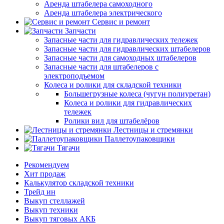
Аренда штабелера самоходного
Аренда штабелера электрического
Сервис и ремонт
Запчасти
Запасные части для гидравлических тележек
Запасные части для гидравлических штабелеров
Запасные части для самоходных штабелеров
Запасные части для штабелеров с
электроподъемом
Колеса и ролики для складской техники
Большегрузные колеса (чугун полиуретан)
Колеса и ролики для гидравлических
тележек
Ролики вил для штабелёров
Лестницы и стремянки
Паллетоупаковщики
Тягачи
Рекомендуем
Хит продаж
Калькулятор складской техники
Трейд ин
Выкуп стеллажей
Выкуп техники
Выкуп тяговых АКБ