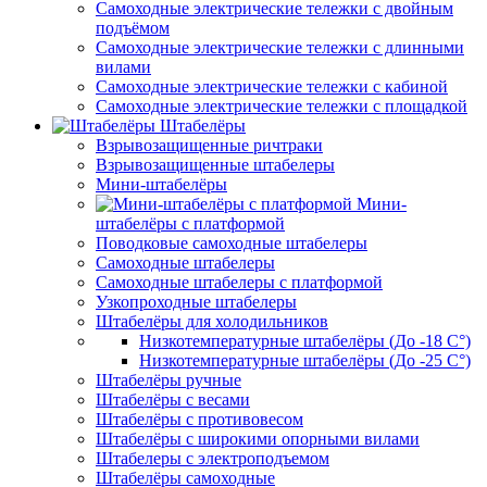
Самоходные электрические тележки с двойным
подъёмом
Самоходные электрические тележки с длинными
вилами
Самоходные электрические тележки с кабиной
Самоходные электрические тележки с площадкой
Штабелёры
Взрывозащищенные ричтраки
Взрывозащищенные штабелеры
Мини-штабелёры
Мини-
штабелёры с платформой
Поводковые самоходные штабелеры
Самоходные штабелеры
Самоходные штабелеры с платформой
Узкопроходные штабелеры
Штабелёры для холодильников
Низкотемпературные штабелёры (До -18 C°)
Низкотемпературные штабелёры (До -25 C°)
Штабелёры ручные
Штабелёры с весами
Штабелёры с противовесом
Штабелёры с широкими опорными вилами
Штабелеры с электроподъемом
Штабелёры самоходные