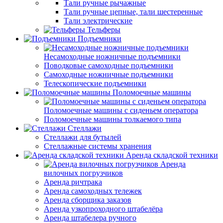
Тали ручные рычажные
Тали ручные цепные, тали шестеренные
Тали электрические
Тельферы
Подъемники
Несамоходные ножничные подъемники
Поводковые самоходные подъемники
Самоходные ножничные подъемники
Телескопические подъемники
Поломоечные машины
Поломоечные машины с сиденьем оператора
Поломоечные машины толкаемого типа
Стеллажи
Стеллажи для бутылей
Стеллажные системы хранения
Аренда складской техники
Аренда
вилочных погрузчиков
Аренда ричтрака
Аренда самоходных тележек
Аренда сборщика заказов
Аренда узкопроходного штабелёра
Аренда штабелера ручного