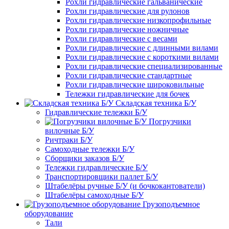
Рохли гидравлические гальванические
Рохли гидравлические для рулонов
Рохли гидравлические низкопрофильные
Рохли гидравлические ножничные
Рохли гидравлические с весами
Рохли гидравлические с длинными вилами
Рохли гидравлические с короткими вилами
Рохли гидравлические специализированные
Рохли гидравлические стандартные
Рохли гидравлические широковильные
Тележки гидравлические для бочек
Складская техника Б/У
Гидравлические тележки Б/У
Погрузчики
вилочные Б/У
Ричтраки Б/У
Самоходные тележки Б/У
Сборщики заказов Б/У
Тележки гидравлические Б/У
Транспортировщики паллет Б/У
Штабелёры ручные Б/У (и бочкокантователи)
Штабелёры самоходные Б/У
Грузоподъемное
оборудование
Тали