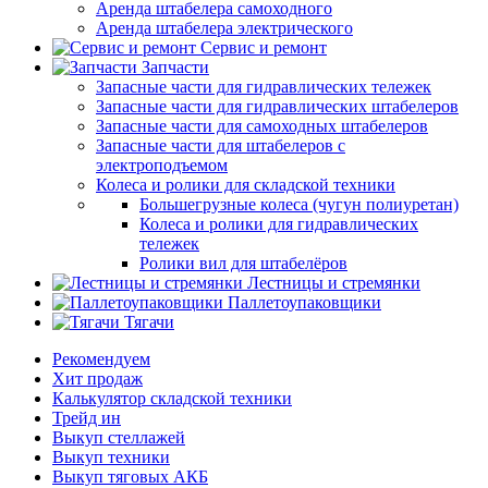
Аренда штабелера самоходного
Аренда штабелера электрического
Сервис и ремонт
Запчасти
Запасные части для гидравлических тележек
Запасные части для гидравлических штабелеров
Запасные части для самоходных штабелеров
Запасные части для штабелеров с
электроподъемом
Колеса и ролики для складской техники
Большегрузные колеса (чугун полиуретан)
Колеса и ролики для гидравлических
тележек
Ролики вил для штабелёров
Лестницы и стремянки
Паллетоупаковщики
Тягачи
Рекомендуем
Хит продаж
Калькулятор складской техники
Трейд ин
Выкуп стеллажей
Выкуп техники
Выкуп тяговых АКБ