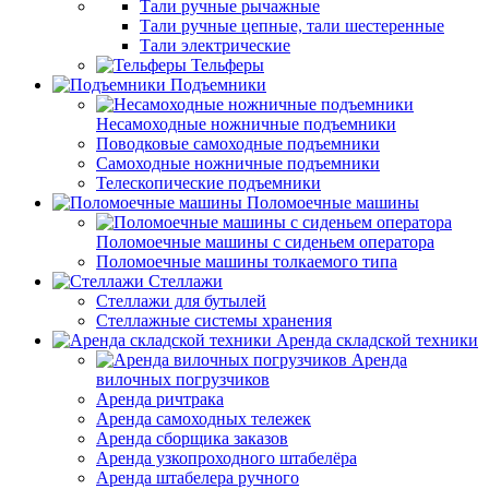
Тали ручные рычажные
Тали ручные цепные, тали шестеренные
Тали электрические
Тельферы
Подъемники
Несамоходные ножничные подъемники
Поводковые самоходные подъемники
Самоходные ножничные подъемники
Телескопические подъемники
Поломоечные машины
Поломоечные машины с сиденьем оператора
Поломоечные машины толкаемого типа
Стеллажи
Стеллажи для бутылей
Стеллажные системы хранения
Аренда складской техники
Аренда
вилочных погрузчиков
Аренда ричтрака
Аренда самоходных тележек
Аренда сборщика заказов
Аренда узкопроходного штабелёра
Аренда штабелера ручного