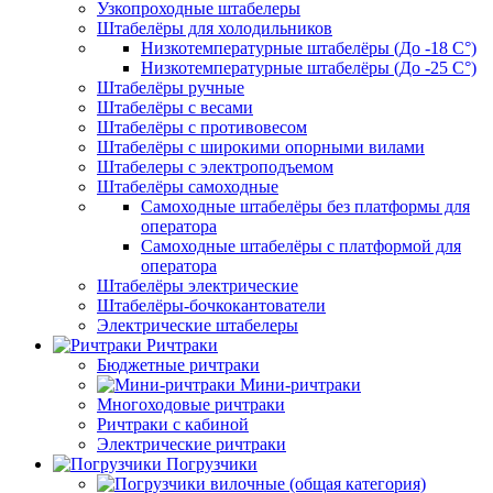
Узкопроходные штабелеры
Штабелёры для холодильников
Низкотемпературные штабелёры (До -18 C°)
Низкотемпературные штабелёры (До -25 C°)
Штабелёры ручные
Штабелёры с весами
Штабелёры с противовесом
Штабелёры с широкими опорными вилами
Штабелеры с электроподъемом
Штабелёры самоходные
Самоходные штабелёры без платформы для
оператора
Самоходные штабелёры с платформой для
оператора
Штабелёры электрические
Штабелёры-бочкокантователи
Электрические штабелеры
Ричтраки
Бюджетные ричтраки
Мини-ричтраки
Многоходовые ричтраки
Ричтраки с кабиной
Электрические ричтраки
Погрузчики